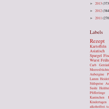
2013
(373
►
2012
(384
►
2011
(270
►
Labels
Rezept
Kartoffeln
Asiatisch
Spargel
Fis
Wurst
Früh
Carb
Geträn
Meeresfrücht
Aubergine
P
Lamm
Heide
Süßspeise
Au
Sushi
Heißluf
Pfifferlinge
Kaninchen
Kindertagen
alkoholfrei
An