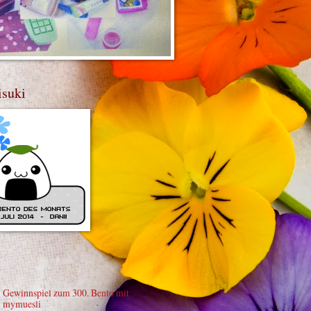
isuki
Gewinnspiel zum 300. Bento mit
mymuesli