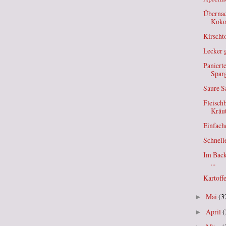
Übernac
Koko
Kirscht
Lecker 
Panierte
Sparg
Saure S
Fleisch
Kräut
Einfach
Schnell
Im Back
...
Kartoff
Mai
(3
►
April
(
►