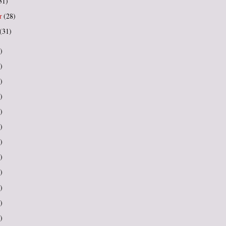
31)
r
(28)
(31)
)
)
)
)
)
)
)
)
)
)
)
)