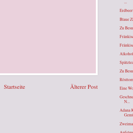
...
Erdbeer
Blaue Z
Zu Besu
Fränkis
Fränkis
Alkohol
Spätzle
Zu Besu
Rösttom
Startseite
Älterer Post
Eine Wo
Geschne
N...
Adana K
Gem
Zweimal
Apfelmu