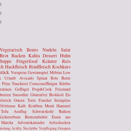
)
)
)
Vegetarisch
Bento
Nudeln
Salat
Brot
Backen
Kahla
Dessert
Huhn
Suppe
Fingerfood
Kräuter
Reis
ch
Hackfleisch
Rindfleisch
Kochkurs
stück
Vorspeise
Gewinnspiel
Möbius
Low
k
Urlaub
Avocado
Spinat
Rote Beete
e
Pilze
Nascherei
Couscous/Bulgur
Kürbis
ralinen
Geflügel
Prep&Cook
Friesland
lbeeren
Smoothie
Glutenfrei
Brokkoli
Eis
fstrich
Ostern
Torte
Fenchel
Steinpilze
tfritteuse
Kalb
Krabben
Menü
Hammel
Tofu
Ausflug
Schwarzkohl
Balkon
Kichererbsen
Bentozubehör
Essen aus
Matcha
Adventskalender
Artischocken
leitung
Actifry
Steckrübe
Verpflegung
Graupen