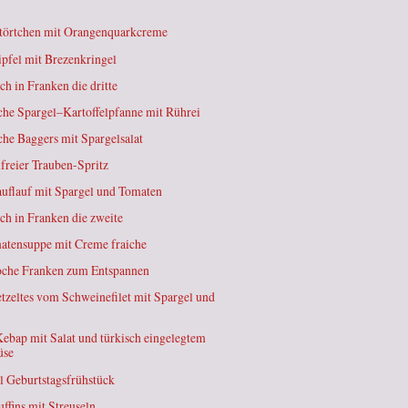
törtchen mit Orangenquarkcreme
ipfel mit Brezenkringel
ch in Franken die dritte
che Spargel–Kartoffelpfanne mit Rührei
che Baggers mit Spargelsalat
freier Trauben-Spritz
auflauf mit Spargel und Tomaten
ch in Franken die zweite
atensuppe mit Creme fraiche
che Franken zum Entspannen
tzeltes vom Schweinefilet mit Spargel und
ebap mit Salat und türkisch eingelegtem
üse
 Geburtstagsfrühstück
ffins mit Streuseln