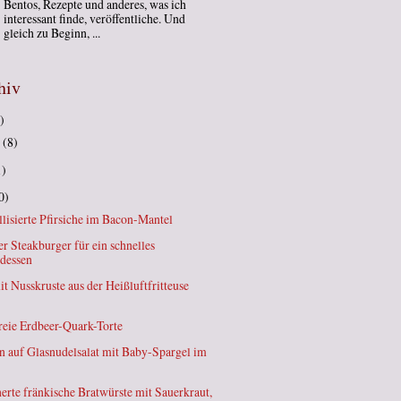
Bentos, Rezepte und anderes, was ich
interessant finde, veröffentliche. Und
gleich zu Beginn, ...
hiv
)
t
(8)
1)
0)
lisierte Pfirsiche im Bacon-Mantel
er Steakburger für ein schnelles
dessen
it Nusskruste aus der Heißluftfritteuse
reie Erdbeer-Quark-Torte
n auf Glasnudelsalat mit Baby-Spargel im
erte fränkische Bratwürste mit Sauerkraut,