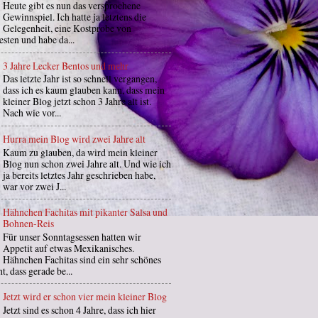
Heute gibt es nun das versprochene
Gewinnspiel. Ich hatte ja letztens die
Gelegenheit, eine Kostprobe von
sten und habe da...
3 Jahre Lecker Bentos und mehr
Das letzte Jahr ist so schnell vergangen,
dass ich es kaum glauben kann, dass mein
kleiner Blog jetzt schon 3 Jahre alt ist.
Nach wie vor...
Hurra mein Blog wird zwei Jahre alt
Kaum zu glauben, da wird mein kleiner
Blog nun schon zwei Jahre alt. Und wie ich
ja bereits letztes Jahr geschrieben habe,
war vor zwei J...
Hähnchen Fachitas mit pikanter Salsa und
Bohnen-Reis
Für unser Sonntagsessen hatten wir
Appetit auf etwas Mexikanisches.
Hähnchen Fachitas sind ein sehr schönes
t, dass gerade be...
Jetzt wird er schon vier mein kleiner Blog
Jetzt sind es schon 4 Jahre, dass ich hier