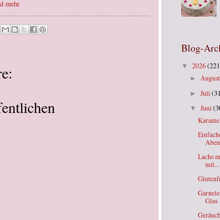
nd mehr
Blog-Arc
2026
(221
▼
e:
Augus
►
Juli
(3
►
entlichen
Juni
(3
▼
Karamel
Einfach
Aben
Lachs m
mit...
Glutenf
Garnele
Glas
Geräuch