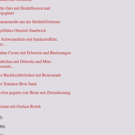
ht-Oats mit Heidelbeeren und
sjoghurt
omatensoße aus der Heißluftfritteuse
gefülltes Omelett-Sandwich
 Schweinefilets mit Salzkartoffeln,
e...
ahne Creme mit Erbeeren und Blutorangen
bällchen mit Dillsoße und Mini-
erseitl...
es Backfischbrötchen mit Remoulade
er Tomaten-Brot-Salat
ofen gegarte rote Beete mit Zitrusdressing
elsalat mit Gurken Relish
2)
30)